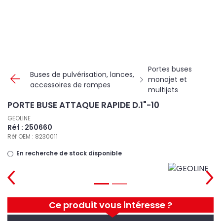
Panneau de gestion des cookies
Portes buses
Buses de pulvérisation, lances,
monojet et
accessoires de rampes
multijets
PORTE BUSE ATTAQUE RAPIDE D.1"-10
GEOLINE
Réf : 250660
Réf OEM : 8230011
En recherche de stock disponible
Ce produit vous intéresse ?