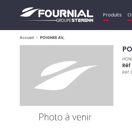
Panneau de gestion des cookies
Produits
O
Accueil
POIGNEE AV,
PO
HON
Réf
Réf 