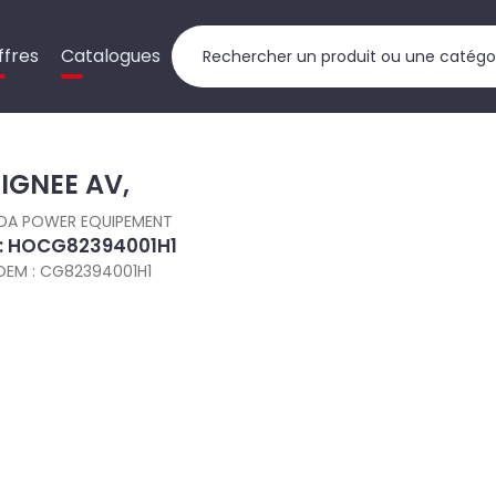
ffres
Catalogues
IGNEE AV,
DA POWER EQUIPEMENT
 : HOCG82394001H1
OEM : CG82394001H1