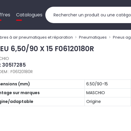
ffres
Catalogues
res à air pneumatiques et réparation
Pneumatiques
Pneus ag
EU 6,50/90 X 15 F06120180R
CHIO
 : 30517285
OEM : F06120180R
ensions (mm)
6.50/90-15
tage sur marques
MASCHIO
gine/adaptable
Origine