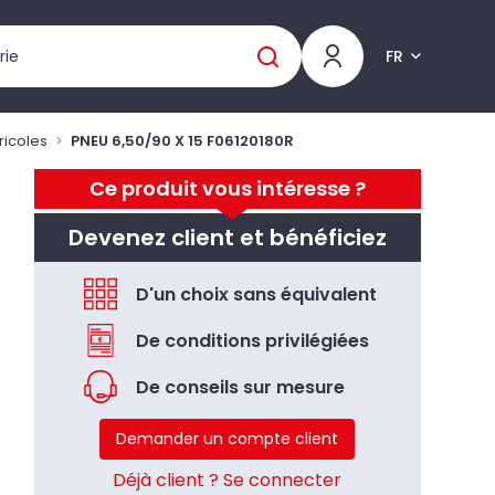
FR
ricoles
PNEU 6,50/90 X 15 F06120180R
Ce produit vous intéresse ?
Devenez client et bénéficiez
D'un choix sans équivalent
De conditions privilégiées
De conseils sur mesure
Demander un compte client
Déjà client ? Se connecter