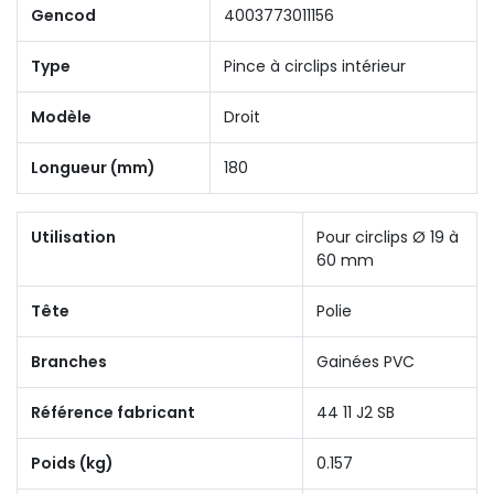
Gencod
4003773011156
Type
Pince à circlips intérieur
Modèle
Droit
Longueur (mm)
180
Utilisation
Pour circlips Ø 19 à
60 mm
Tête
Polie
Branches
Gainées PVC
Référence fabricant
44 11 J2 SB
Poids (kg)
0.157