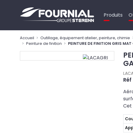
Panneau de gestion des cookies
Produits
O
Accueil
Outillage, équipement atelier, peinture, chimie
Peinture de finition
PEINTURE DE FINITION GRIS MA
PE
GA
LACA
Réf
Aéro
surf
Cet
Cou
App