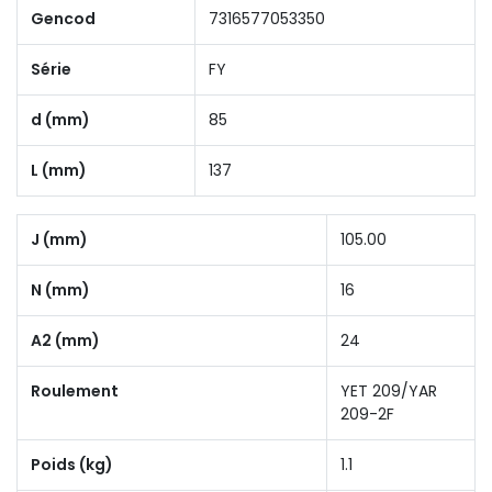
Gencod
7316577053350
Série
FY
d (mm)
85
L (mm)
137
J (mm)
105.00
N (mm)
16
A2 (mm)
24
Roulement
YET 209/YAR
209-2F
Poids (kg)
1.1