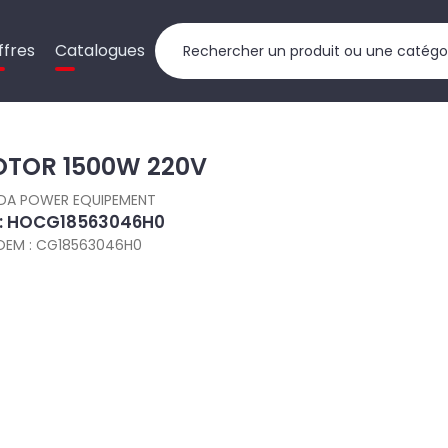
ffres
Catalogues
TOR 1500W 220V
DA POWER EQUIPEMENT
 : HOCG18563046H0
OEM : CG18563046H0