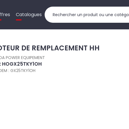
ffres
Catalogues
TEUR DE REMPLACEMENT HH
DA POWER EQUIPEMENT
 : HOGX25TKY1OH
OEM : GX25TKY1OH