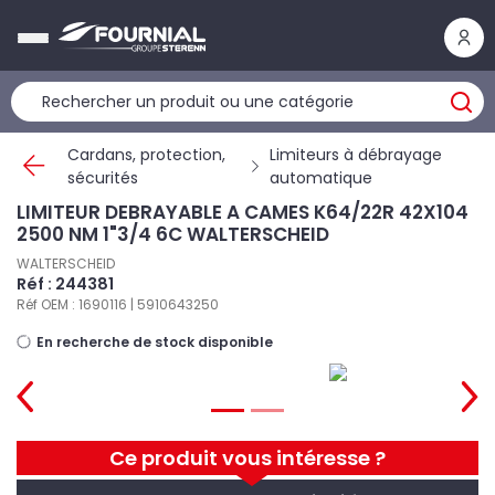
Panneau de gestion des cookies
Cardans, protection,
Limiteurs à débrayage
sécurités
automatique
LIMITEUR DEBRAYABLE A CAMES K64/22R 42X104
2500 NM 1"3/4 6C WALTERSCHEID
WALTERSCHEID
Réf : 244381
Réf OEM : 1690116 | 5910643250
En recherche de stock disponible
Ce produit vous intéresse ?