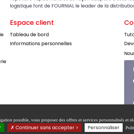
logistique font de FOURNIAL le leader de la distributi
Espace client
Co
ie
Tableau de bord
Tuto
Informations personnelles
Deve
Nous
rie
ation possible, vous proposer des offres et services personnalisés et réa
tions générales de
Mentions
Politiqu
r
Continuer sans accepter >
Personnaliser
Poli
légales
confiden