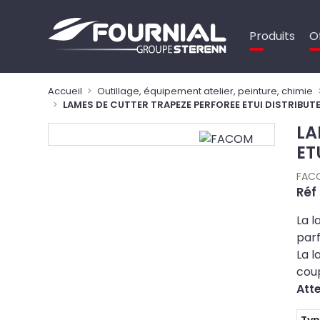
Panneau de gestion des cookies
Produits
O
Accueil
Outillage, équipement atelier, peinture, chimie
LAMES DE CUTTER TRAPEZE PERFOREE ETUI DISTRIBUT
LA
ET
FAC
Réf
La l
parf
La l
cou
Att