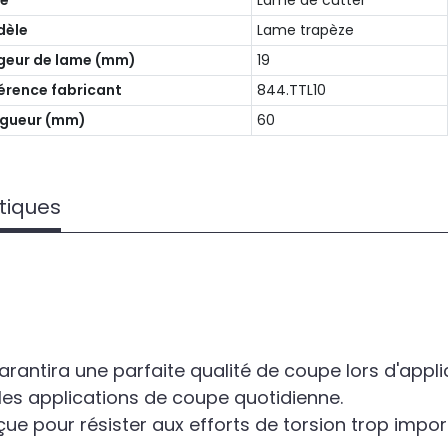
pe
Lame de cutter
dèle
Lame trapèze
geur de lame (mm)
19
érence fabricant
844.TTL10
gueur (mm)
60
tiques
rantira une parfaite qualité de coupe lors d'applic
les applications de coupe quotidienne.
ue pour résister aux efforts de torsion trop impor