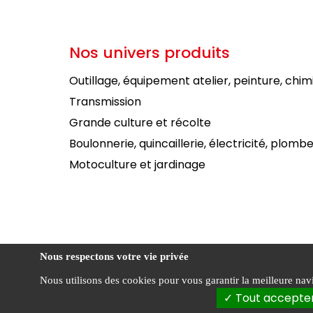
Nos univers produits
Outillage, équipement atelier, peinture, chim
Transmission
Grande culture et récolte
Boulonnerie, quincaillerie, électricité, plombe
Motoculture et jardinage
Nous respectons votre vie privée
Nous utilisons des cookies pour vous garantir la meilleure navig
Condi
FOURNIAL ©
Tout accepte
vente
2026