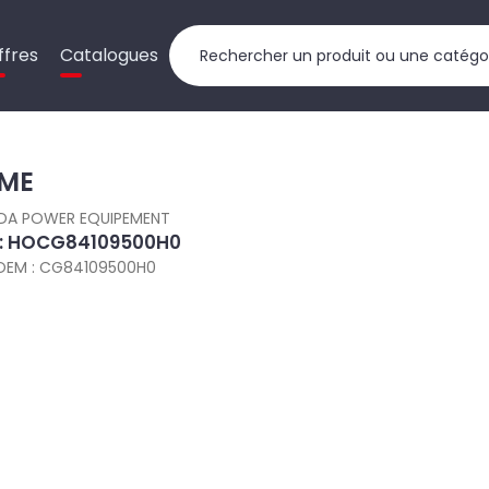
ffres
Catalogues
ME
DA POWER EQUIPEMENT
 : HOCG84109500H0
OEM : CG84109500H0