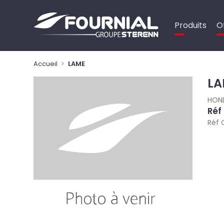
Panneau de gestion des cookies
Produits
O
Accueil
LAME
LA
HON
Réf
Réf 