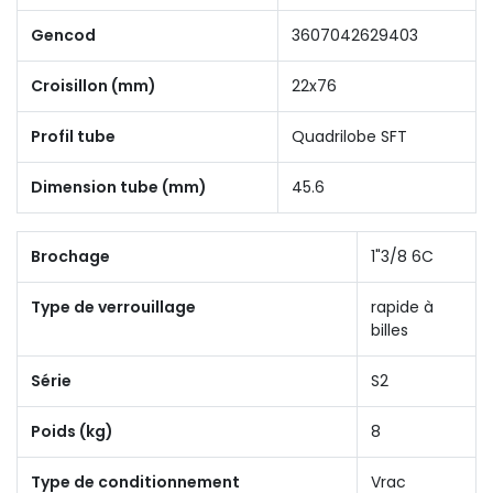
Gencod
3607042629403
Croisillon (mm)
22x76
Profil tube
Quadrilobe SFT
Dimension tube (mm)
45.6
Brochage
1"3/8 6C
Type de verrouillage
rapide à
billes
Série
S2
Poids (kg)
8
Type de conditionnement
Vrac