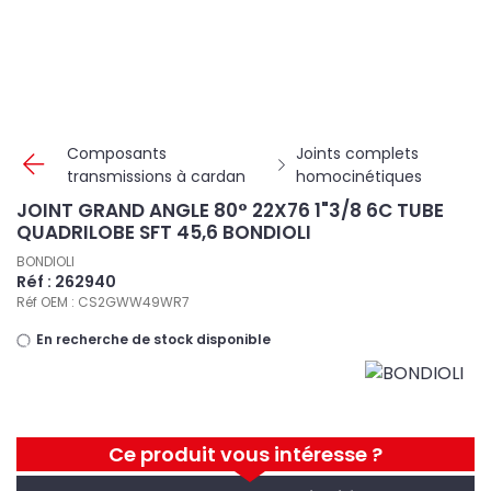
Panneau de gestion des cookies
Composants
Joints complets
transmissions à cardan
homocinétiques
JOINT GRAND ANGLE 80° 22X76 1"3/8 6C TUBE
QUADRILOBE SFT 45,6 BONDIOLI
BONDIOLI
Réf : 262940
Réf OEM : CS2GWW49WR7
En recherche de stock disponible
Ce produit vous intéresse ?