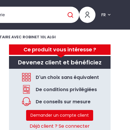
FR
AIRE AVEC ROBINET 10L ALGI
Ce produit vous intéresse ?
Devenez client et bénéficiez
D'un choix sans équivalent
De conditions privilégiées
De conseils sur mesure
Demander un compte client
Déjà client ? Se connecter