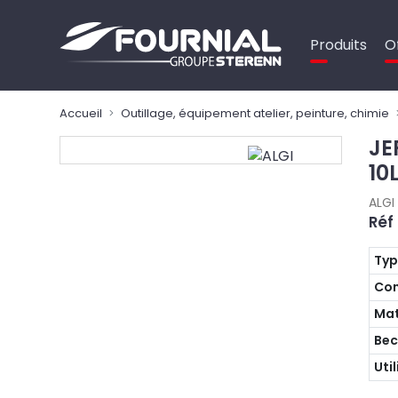
Panneau de gestion des cookies
Produits
O
Accueil
Outillage, équipement atelier, peinture, chimie
JE
10
ALGI
Réf
Ty
Con
Mat
Bec
Uti