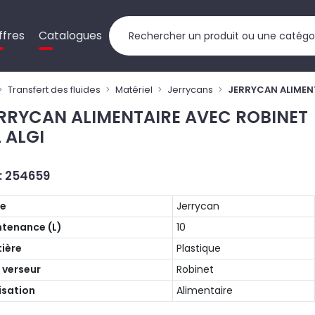
ffres
Catalogues
Transfert des fluides
Matériel
Jerrycans
JERRYCAN ALIMENT
RRYCAN ALIMENTAIRE AVEC ROBINET
L ALGI
 : 254659
pe
Jerrycan
tenance (L)
10
ière
Plastique
 verseur
Robinet
lisation
Alimentaire