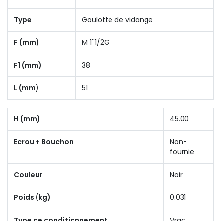
Type
Goulotte de vidange
F (mm)
M 1''1/2G
F1 (mm)
38
L (mm)
51
H (mm)
45.00
Ecrou + Bouchon
Non-
fournie
Couleur
Noir
Poids (kg)
0.031
Type de conditionnement
Vrac