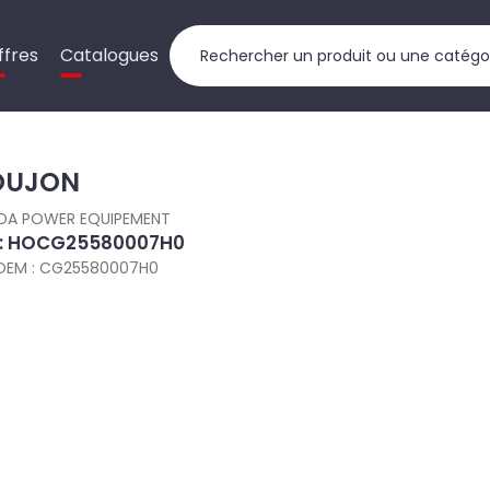
ffres
Catalogues
OUJON
DA POWER EQUIPEMENT
 : HOCG25580007H0
OEM : CG25580007H0