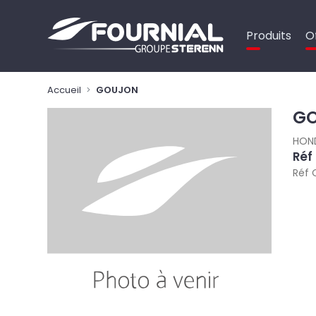
Panneau de gestion des cookies
Produits
O
Accueil
GOUJON
G
HON
Réf
Réf 