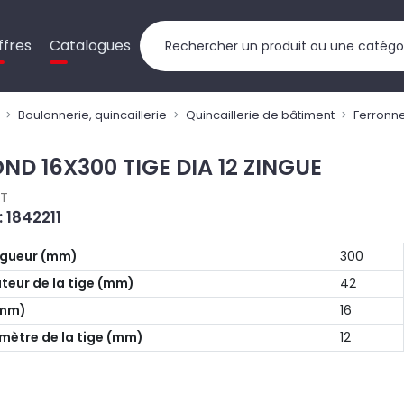
ffres
Catalogues
Boulonnerie, quincaillerie
Quincaillerie de bâtiment
Ferronne
ND 16X300 TIGE DIA 12 ZINGUE
AT
: 1842211
gueur (mm)
300
teur de la tige (mm)
42
(mm)
16
mètre de la tige (mm)
12