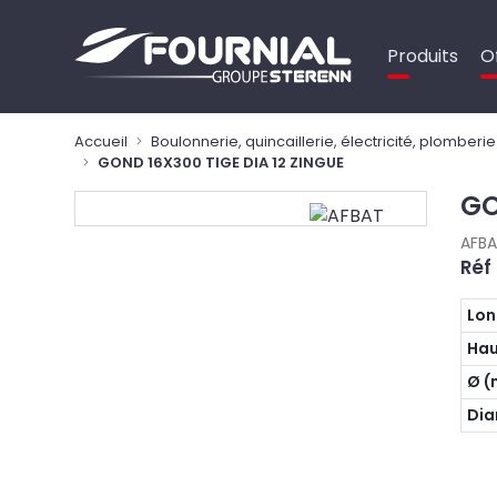
Panneau de gestion des cookies
Produits
O
Accueil
Boulonnerie, quincaillerie, électricité, plomberie
GOND 16X300 TIGE DIA 12 ZINGUE
GO
AFB
Réf 
Lon
Hau
Ø 
Dia