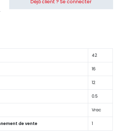
Déjà client ? Se connecter
42
16
12
0.5
Vrac
onnement de vente
1