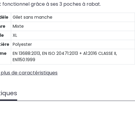
st fonctionnel grâce à ses 3 poches à rabat.
dèle
Gilet sans manche
nre
Mixte
le
XL
ière
Polyester
rme
EN 13688:2013, EN ISO 20471:2013 + A1:2016 CLASSE II,
EN1150:1999
 plus de caractéristiques
tiques