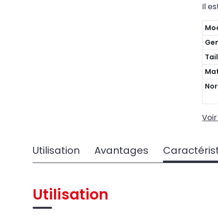
Il e
Mo
Ge
Tail
Mat
No
Voir
Utilisation
Avantages
Caractéris
Utilisation