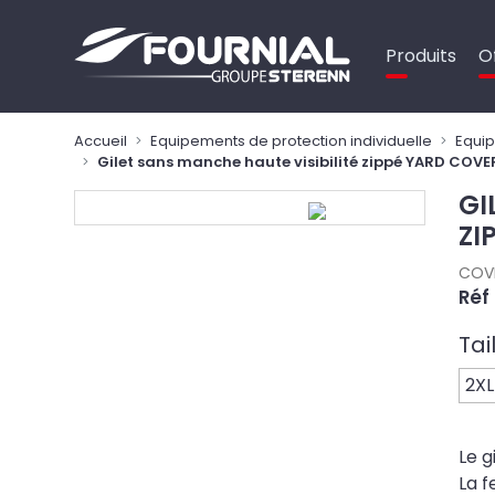
Panneau de gestion des cookies
Produits
O
Accueil
Equipements de protection individuelle
Equip
Gilet sans manche haute visibilité zippé YARD CO
GI
ZI
COV
Réf
Tai
2XL
Le g
La f