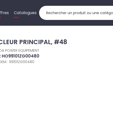
ffres
Catalogues
CLEUR PRINCIPAL, #48
DA POWER EQUIPEMENT
 : HO99101ZG00480
OEM : 99101ZG00480