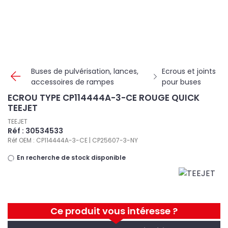
Panneau de gestion des cookies
Buses de pulvérisation, lances,
Ecrous et joints
accessoires de rampes
pour buses
ECROU TYPE CP114444A-3-CE ROUGE QUICK
TEEJET
TEEJET
Réf : 30534533
Réf OEM : CP114444A-3-CE | CP25607-3-NY
En recherche de stock disponible
Ce produit vous intéresse ?