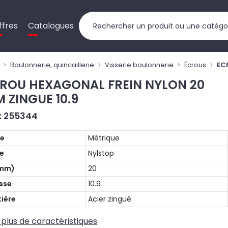
ffres
Catalogues
Boulonnerie, quincaillerie
Visserie boulonnerie
Écrous
EC
ROU HEXAGONAL FREIN NYLON 20
 ZINGUE 10.9
 : 255344
pe
Métrique
e
Nylstop
(mm)
20
sse
10.9
ière
Acier zingué
 plus de caractéristiques