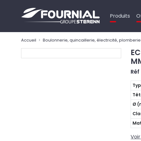
Panneau de gestion des cookies
Produits
O
Accueil
Boulonnerie, quincaillerie, électricité, plomberie
EC
MM
Réf
Ty
Têt
Ø 
Cla
Mat
Voir