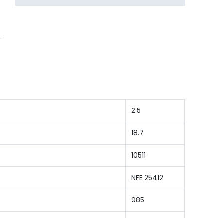
2.5
18.7
10511
NFE 25412
985