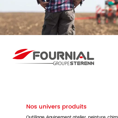
Nos univers produits
Outillage, équipement atelier, peinture, chim