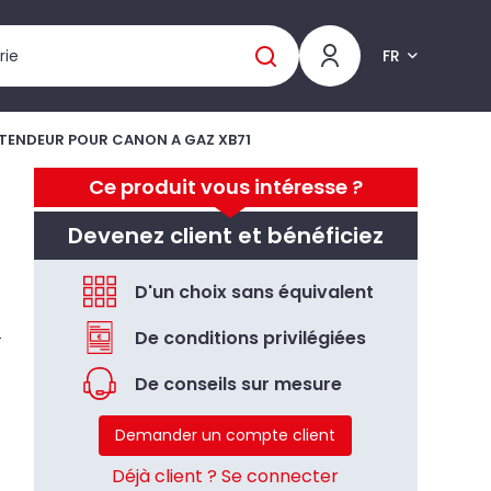
FR
TENDEUR POUR CANON A GAZ XB71
Ce produit vous intéresse ?
Devenez client et bénéficiez
D'un choix sans équivalent
De conditions privilégiées
De conseils sur mesure
Demander un compte client
Déjà client ? Se connecter