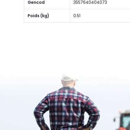
Gencod
3557640404073
Poids (kg)
0.51