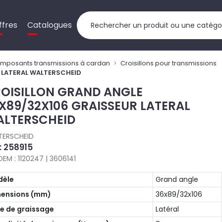
ffres
Catalogues
mposants transmissions à cardan
Croisillons pour transmissions
 LATERAL WALTERSCHEID
OISILLON GRAND ANGLE
X89/32X106 GRAISSEUR LATERAL
LTERSCHEID
TERSCHEID
 : 258915
OEM : 1120247 | 3606141
dèle
Grand angle
ensions (mm)
36x89/32x106
e de graissage
Latéral