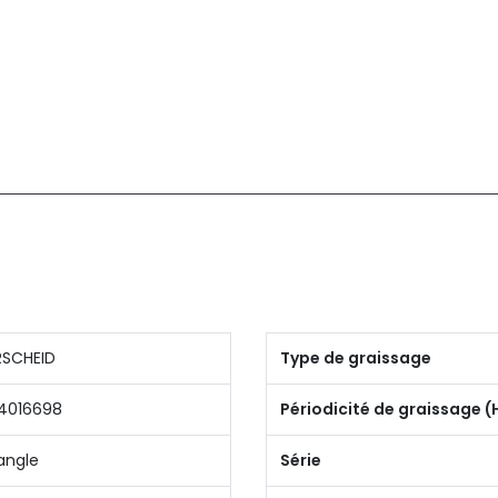
SCHEID
Type de graissage
4016698
Périodicité de graissage (
angle
Série