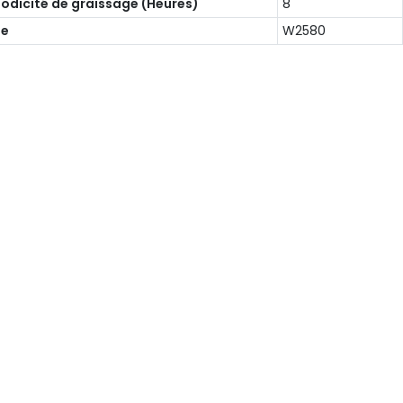
iodicité de graissage (Heures)
8
ie
W2580