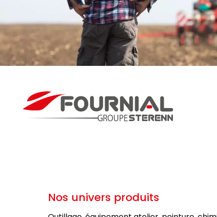
Nos univers produits
Outillage, équipement atelier, peinture, chim