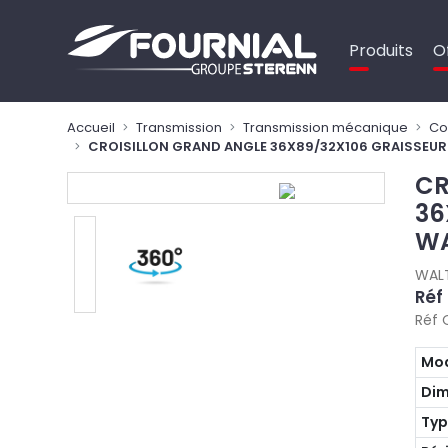
Panneau de gestion des cookies
Produits
O
Accueil
Transmission
Transmission mécanique
Co
CROISILLON GRAND ANGLE 36X89/32X106 GRAISSEUR
CR
36
WA
WAL
Réf
Réf 
Mo
Dim
Typ