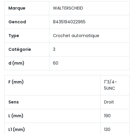
Marque
WALTERSCHEID
Gencod
8435194022965
Type
Crochet automatique
Catégorie
3
d (mm)
60
F (mm)
1''3/4-
5UNC
Sens
Droit
L (mm)
190
L1 (mm)
130