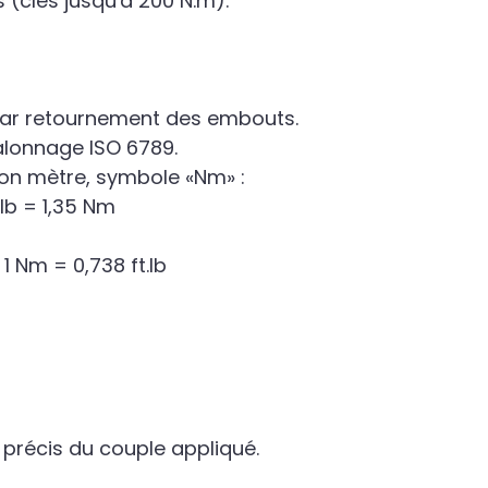
(clés jusqu'à 200 N.m).
par retournement des embouts.
talonnage ISO 6789.
ton mètre, symbole «Nm» :
.lb = 1,35 Nm
 1 Nm = 0,738 ft.lb
 précis du couple appliqué.