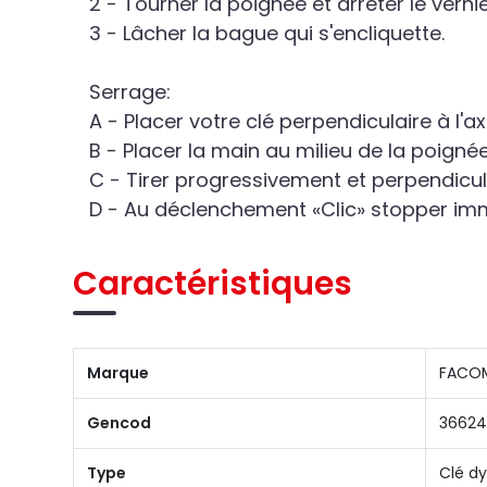
2 - Tourner la poignée et arrêter le verni
3 - Lâcher la bague qui s'encliquette.
Serrage:
A - Placer votre clé perpendiculaire à l'a
B - Placer la main au milieu de la poignée
C - Tirer progressivement et perpendicul
D - Au déclenchement «Clic» stopper imm
Caractéristiques
Marque
FACO
Gencod
36624
Type
Clé d