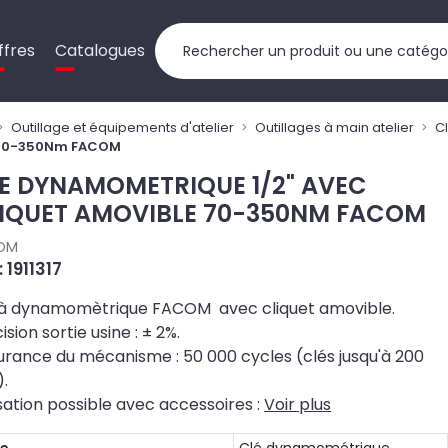
ffres
Catalogues
Outillage et équipements d'atelier
Outillages à main atelier
C
E 70-350Nm FACOM
E DYNAMOMETRIQUE 1/2" AVEC
IQUET AMOVIBLE 70-350NM FACOM
OM
: 1911317
 à dynamomètrique FACOM avec cliquet amovible.
ision sortie usine : ± 2%.
rance du mécanisme : 50 000 cycles (clés jusqu'à 200
).
isation possible avec accessoires :
Voir plus