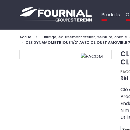
Panneau de gestion des cookies
Produits
O
Accueil
Outillage, équipement atelier, peinture, chimie
CLE DYNAMOMETRIQUE 1/2" AVEC CLIQUET AMOVIBL
CL
CL
FAC
Réf 
Clé
Préc
Endu
N.m
Util