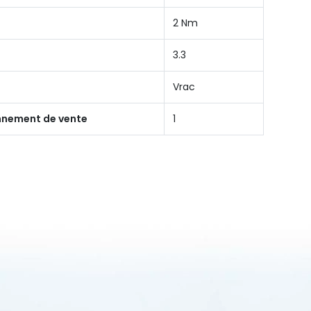
2 Nm
3.3
Vrac
onnement de vente
1