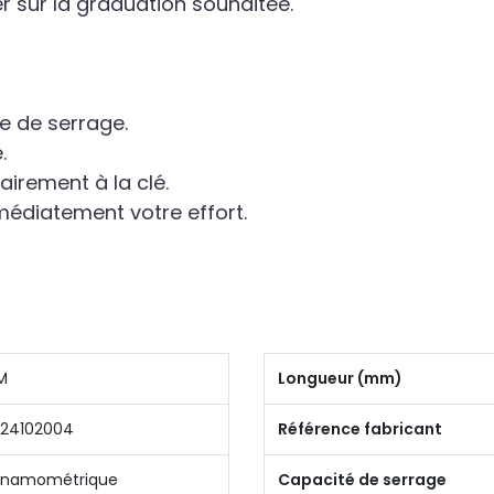
er sur la graduation souhaitée.
xe de serrage.
.
airement à la clé.
édiatement votre effort.
M
Longueur (mm)
24102004
Référence fabricant
ynamométrique
Capacité de serrage