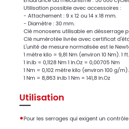
Endurance du mécanisme : 50 000 cycles 
Utilisation possible avec accessoires :
- Attachement : 9 x 12 ou 14 x 18 mm.
- Diamètre : 30 mm.
Clé monosens utilisable en désserrage 
Clé numérotée livrée avec certificat d'é
L'unité de mesure normalisée est le New
1 mètre kilo = 9,81 Nm (environ 10 Nm). 1 ft
1 in.lb = 0,1128 Nm 1 In.Oz = 0,00705 Nm
1 Nm = 0,102 mètre kilo (environ 100 g/m).
1 Nm = 8,863 in.lb 1 Nm = 141,8 In.Oz
Utilisation
Pour les serrages qui exigent un contrôle