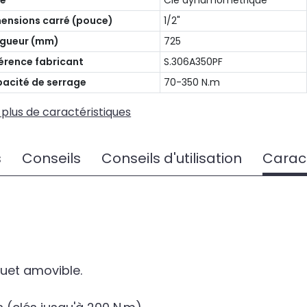
pe
Clé dynamométrique
ensions carré (pouce)
1/2"
gueur (mm)
725
érence fabricant
S.306A350PF
acité de serrage
70-350 N.m
 plus de caractéristiques
s
Conseils
Conseils d'utilisation
Caract
uet amovible.