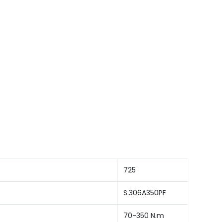
725
S.306A350PF
70-350 N.m