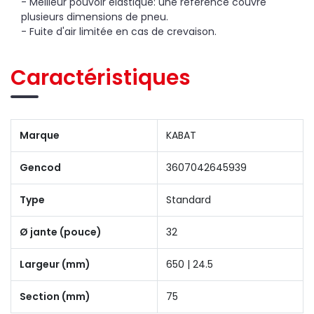
- Meilleur pouvoir élastique: une référence couvre
plusieurs dimensions de pneu.
- Fuite d'air limitée en cas de crevaison.
Caractéristiques
Marque
KABAT
Gencod
3607042645939
Type
Standard
Ø jante (pouce)
32
Largeur (mm)
650 | 24.5
Section (mm)
75