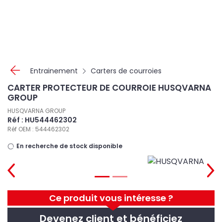
Panneau de gestion des cookies
Entrainement
Carters de courroies
CARTER PROTECTEUR DE COURROIE HUSQVARNA
GROUP
HUSQVARNA GROUP
Réf : HU544462302
Réf OEM : 544462302
En recherche de stock disponible
Ce produit vous intéresse ?
Devenez client et bénéficiez