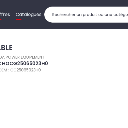
ffres
Catalogues
BLE
DA POWER EQUIPEMENT
 : HOCG25065023H0
OEM : CG25065023H0