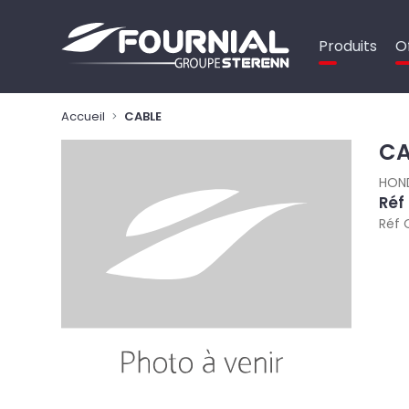
Panneau de gestion des cookies
Produits
O
Accueil
CABLE
CA
HON
Réf
Réf 