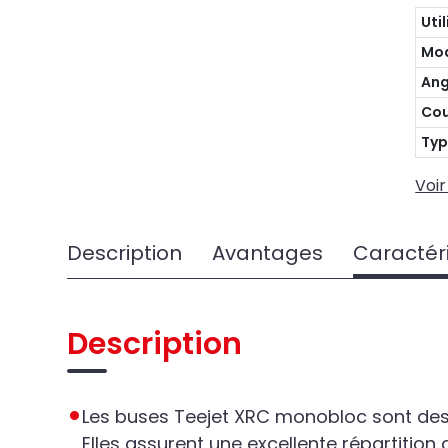
Uti
Mo
Ang
Cou
Typ
Voir
Description
Avantages
Caractér
Description
Les buses Teejet XRC monobloc sont des 
Elles assurent une excellente répartitio