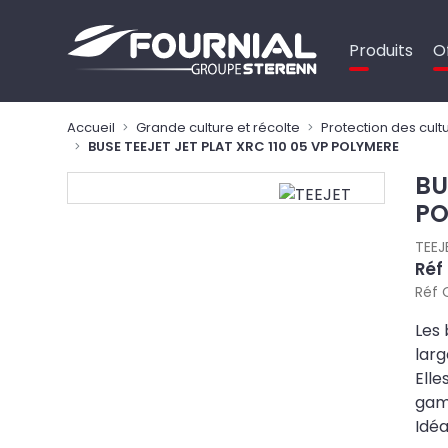
Panneau de gestion des cookies
Produits
O
Accueil
Grande culture et récolte
Protection des cult
BUSE TEEJET JET PLAT XRC 110 05 VP POLYMERE
BU
PO
TEEJ
Réf
Réf 
Les 
larg
Elle
gamm
Idéa