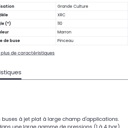
lisation
Grande Culture
dèle
XRC
le (°)
110
leur
Marron
e de buse
Pinceau
 plus de caractéristiques
istiques
buses à jet plat à large champ d'applications.
n dans une large gamme de pressions (1 à 4 bar).