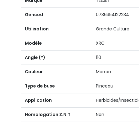
Marque
TEEJET
Gencod
0736354122234
Utilisation
Grande Culture
Modèle
XRC
Angle (°)
110
Couleur
Marron
Type de buse
Pinceau
Application
Herbicides/Insectic
Homologation Z.N.T
Non