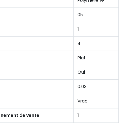
Polymère VP
05
1
4
Plat
Oui
0.03
Vrac
onnement de vente
1