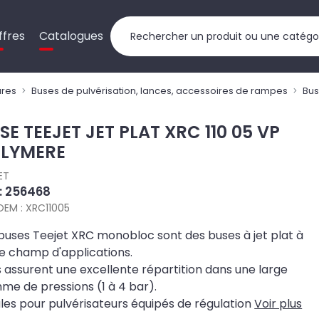
ffres
Catalogues
ures
Buses de pulvérisation, lances, accessoires de rampes
Bus
SE TEEJET JET PLAT XRC 110 05 VP
LYMERE
ET
 : 256468
OEM : XRC11005
buses Teejet XRC monobloc sont des buses à jet plat à
e champ d'applications.
s assurent une excellente répartition dans une large
e de pressions (1 à 4 bar).
les pour pulvérisateurs équipés de régulation
Voir plus