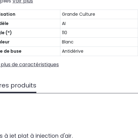
plies
Voir plus
lisation
Grande Culture
dèle
AI
le (°)
110
leur
Blanc
e de buse
Antidérive
 plus de caractéristiques
res produits
 jet plat à injection d'air.