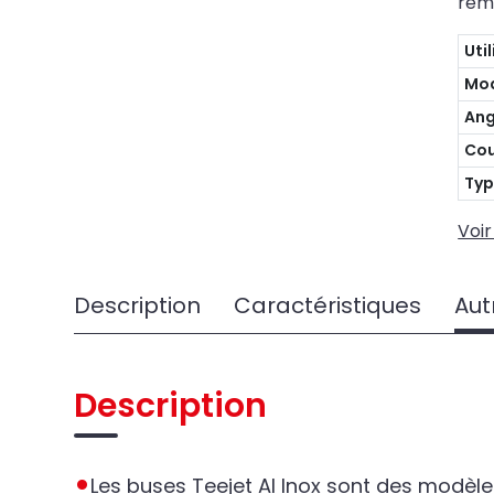
rem
Uti
Mo
Ang
Cou
Typ
Voir
Description
Caractéristiques
Aut
Description
Les buses Teejet AI Inox sont des modèles à