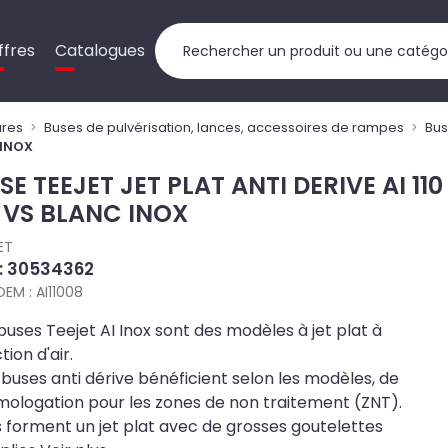
ffres
Catalogues
ures
Buses de pulvérisation, lances, accessoires de rampes
Bus
 INOX
SE TEEJET JET PLAT ANTI DERIVE AI 110
 VS BLANC INOX
ET
 : 30534362
OEM : AI11008
buses Teejet AI Inox sont des modèles à jet plat à
ction d'air.
buses anti dérive bénéficient selon les modèles, de
mologation pour les zones de non traitement (ZNT).
s forment un jet plat avec de grosses goutelettes