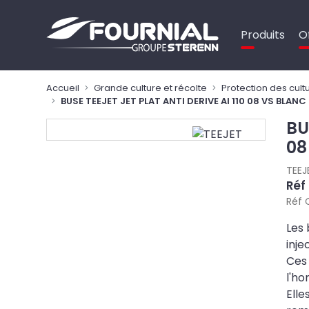
Panneau de gestion des cookies
Produits
O
Accueil
Grande culture et récolte
Protection des cult
BUSE TEEJET JET PLAT ANTI DERIVE AI 110 08 VS BLANC
BU
08
TEEJ
Réf
Réf 
Les 
inje
Ces 
l'ho
Elle