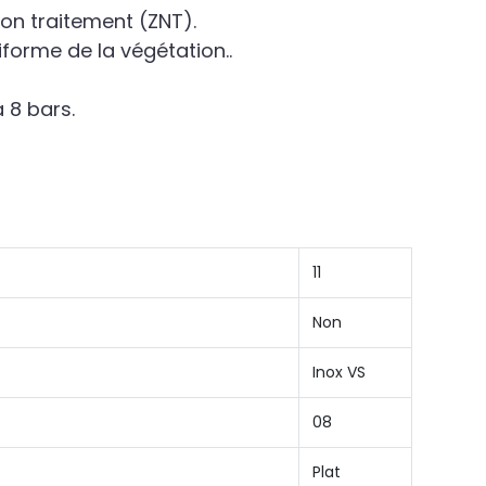
non traitement (ZNT).
iforme de la végétation..
à 8 bars.
11
Non
Inox VS
08
Plat