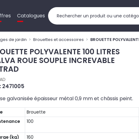
ffres
Catalogues
ages de jardin
Brouettes et accessoires
BROUETTE POLYVALENTE
OUETTE POLYVALENTE 100 LITRES
LVA ROUE SOUPLE INCREVABLE
TRAD
RAD
 : 2471005
se galvanisée épaisseur métal 0,9 mm et châssis peint.
pe
Brouette
ntenance
100
rge (kg)
160