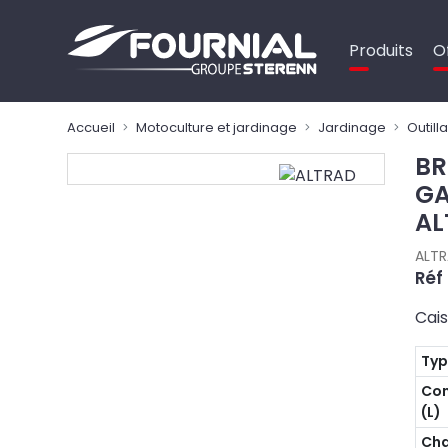
Panneau de gestion des cookies
Produits
O
Accueil
Motoculture et jardinage
Jardinage
Outill
BR
GA
AL
ALT
Réf
Cais
Ty
Co
(L)
Cha