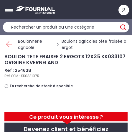
Panneau de gestion des cookies
Boulonnerie
Boulons agricoles tête fraisée à
agricole
ergot
BOULON TETE FRAISEE 2 ERGOTS 12X35 KK033107
ORIGINE KVERNELAND
Réf : 254638
Réf OEM : KK033107R
En recherche de stock disponible
Ce produit vous intéresse ?
Devenez client et bénéficiez