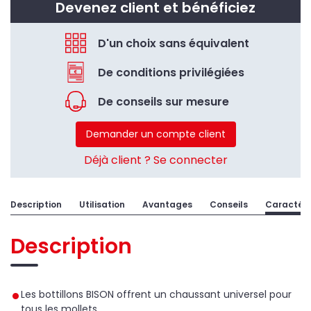
Devenez client et bénéficiez
D'un choix sans équivalent
De conditions privilégiées
De conseils sur mesure
Demander un compte client
Déjà client ? Se connecter
Description
Utilisation
Avantages
Conseils
Caractéri
Description
Les bottillons BISON offrent un chaussant universel pour
tous les mollets.