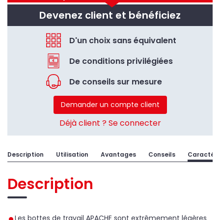
Devenez client et bénéficiez
D'un choix sans équivalent
De conditions privilégiées
De conseils sur mesure
Demander un compte client
Déjà client ? Se connecter
Description
Utilisation
Avantages
Conseils
Caractéri
Description
Les bottes de travail APACHE sont extrêmement légères