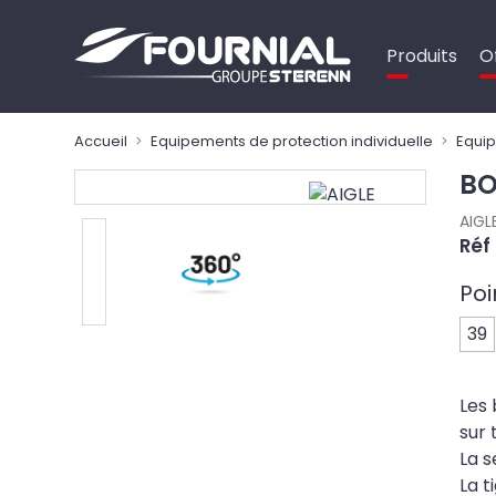
Panneau de gestion des cookies
Produits
O
Accueil
Equipements de protection individuelle
Equip
BO
AIGL
Réf
Poi
39
Les 
sur 
La s
La t