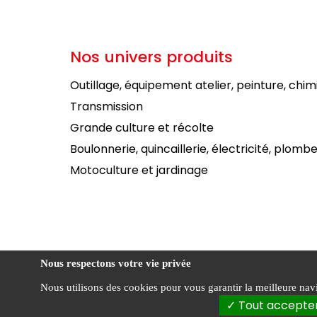
Nos univers produits
Outillage, équipement atelier, peinture, chim
Transmission
Grande culture et récolte
Boulonnerie, quincaillerie, électricité, plombe
Motoculture et jardinage
Nous respectons votre vie privée
Nous utilisons des cookies pour vous garantir la meilleure navig
Condi
FOURNIAL ©
Tout accepte
vente
2026