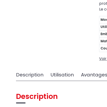
prot
Le 
Mo
Uti
Em
Mat
Cou
Voir
Description
Utilisation
Avantage
Description