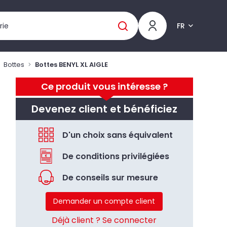
FR
Bottes
Bottes BENYL XL AIGLE
Ce produit vous intéresse ?
Devenez client et bénéficiez
D'un choix sans équivalent
De conditions privilégiées
De conseils sur mesure
Demander un compte client
Déjà client ? Se connecter