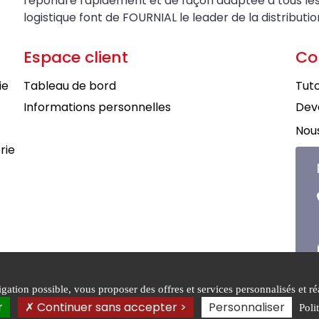
répondre rapidement et de façon adaptée à tous les be
logistique font de FOURNIAL le leader de la distributi
Espace client
Co
ie
Tableau de bord
Tuto
Informations personnelles
Deve
Nous
rie
ation possible, vous proposer des offres et services personnalisés et réa
tions générales de
Mentions
Politiqu
r
Continuer sans accepter >
Personnaliser
Poli
légales
confiden