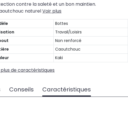
ection contre la saleté et un bon maintien.
caoutchouc naturel
Voir plus
dèle
Bottes
lisation
Travail/Loisirs
bout
Non renforcé
ière
Caoutchouc
leur
Kaki
 plus de caractéristiques
s
Conseils
Caractéristiques