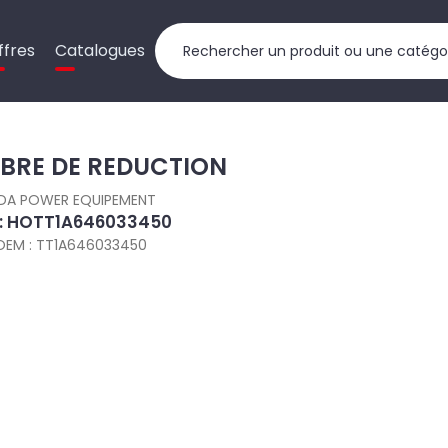
ffres
Catalogues
BRE DE REDUCTION
DA POWER EQUIPEMENT
 : HOTT1A646033450
OEM : TT1A646033450