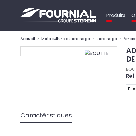
Panneau de gestion des cookies
Produits
O
Accueil
Motoculture et jardinage
Jardinage
Arrosa
AD
DE
BOU
Réf
Fil
Caractéristiques