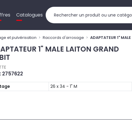
ffres
Catalogues
ge et pulvérisation
Raccords d'arrosage
ADAPTATEUR 1" MALE
APTATEUR 1" MALE LAITON GRAND
BIT
TTE
 : 2757622
etage
26 x 34 - 1" M