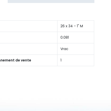
26 x 34 - 1" M
0.081
Vrac
onnement de vente
1