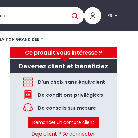
FR
 LAITON GRAND DEBIT
Ce produit vous intéresse ?
Devenez client et bénéficiez
D'un choix sans équivalent
De conditions privilégiées
De conseils sur mesure
Demander un compte client
Déjà client ? Se connecter