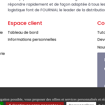
répondre rapidement et de façon adaptée à tous les be
logistique font de FOURNIAL le leader de la distributi
Espace client
Co
ie
Tableau de bord
Tuto
Informations personnelles
Deve
Nous
rie
ation possible, vous proposer des offres et services personnalisés et réa
tions générales de
Mentions
Politiqu